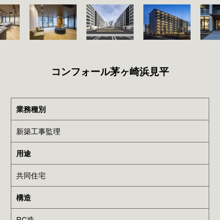
コンフォール茅ヶ崎浜見平
業務種別
新築工事監理
用途
共同住宅
構造
RC造